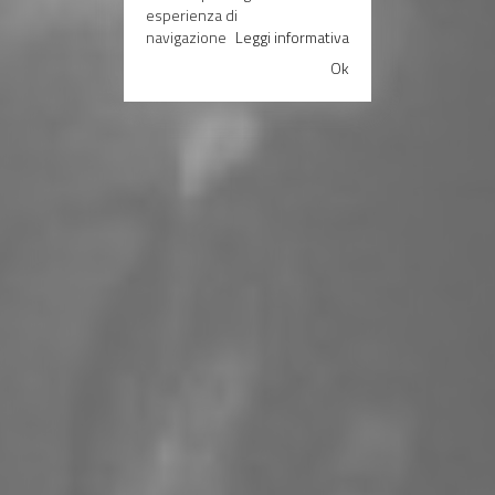
NEVER DIE
esperienza di
navigazione
Leggi informativa
Ok